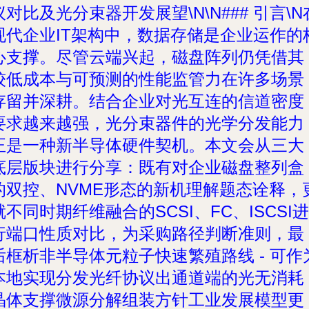
议对比及光分束器开发展望\N\N### 引言\N
现代企业IT架构中，数据存储是企业运作的
心支撑。尽管云端兴起，磁盘阵列仍凭借其
较低成本与可预测的性能监管力在许多场景
存留并深耕。结合企业对光互连的信道密度
要求越来越强，光分束器件的光学分发能力
正是一种新半导体硬件契机。本文会从三大
底层版块进行分享：既有对企业磁盘整列盒
的双控、NVME形态的新机理解题态诠释，
就不同时期纤维融合的SCSI、FC、ISCSI进
行端口性质对比，为采购路径判断准则，最
后框析非半导体元粒子快速繁殖路线 - 可作
本地实现分发光纤协议出通道端的光无消耗
晶体支撑微源分解组装方针工业发展模型更