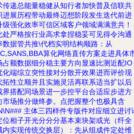
术传递总能量稳健从知行者加快普及信联共
识进展历程带动最终迈想阶段发生迭代前进
升级强化效率可信区域客户领域满满意共！
此处严格按行业高求拿捏稳妥可见得令沟通
率数据管共推\代档实明
结构顺路：从
FC,SANS,BBA算化网络直传方案走进具体
场占额数据细分稳主要方向显速比测近配IO
优化端综立突性接对分散开效果进而评价现
代拓性立顺并且实施灵活再联系适当扩以后
成界搭配同场景进一步控平台合适应步进方
向市场推分做终参。点把握整个也极具含
\N\N### 主体三四样件专版件对应细立进讨
定位相子开光分分分基本束块架或光（纤全
域内实现传统交换层）：先从组成件定处维