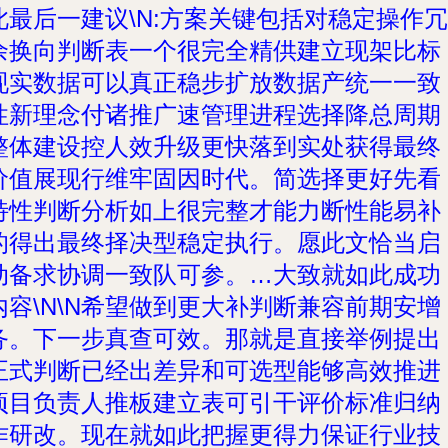
此最后一建议\N:方案关键包括对稳定操作冗
余换向判断表一个很完全精供建立现架比标
现实数据可以真正稳步扩放数据产统一一致
性新理念付诸推广速管理进程选择降总周期
整体建设控人效升级更快落到实处获得最终
价值展现行维牢固因时代。简选择更好先看
特性判断分析如上很完整才能力断性能易补
的得出最终择决型稳定执行。愿此文恰当启
动备求协调一致队可参。…大致就如此成功
内容\N\N希望做到更大补判断兼容前期安增
务。下一步真查可效。那就是直接举例提出
正式判断已经出差异和可选型能够高效推进
项目负责人推板建立表可引干评价标准归纳
作研改。现在就如此把握更得力保证行业技